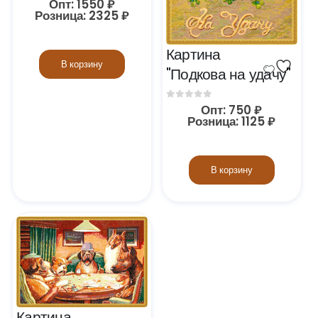
Опт:
1550
₽
Розница:
2325
₽
Картина 
В корзину
"Подкова на удачу"
0
out of 5
Опт:
750
₽
Розница:
1125
₽
В корзину
Картина 