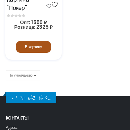
"Покер"
0
out of 5
Опт:
1550
₽
Розница:
2325
₽
В корзину
+7 910 668 76 82
КОНТАКТЫ
Адрес: