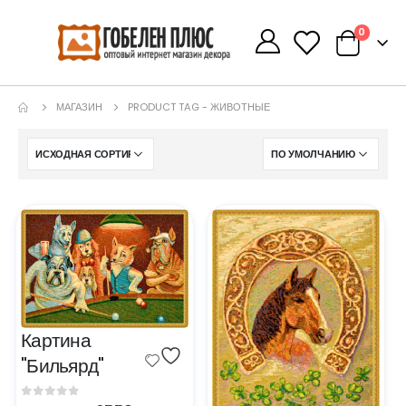
0
0
МАГАЗИН
PRODUCT TAG -
ЖИВОТНЫЕ
Картина 
"Бильярд"
0
out of 5