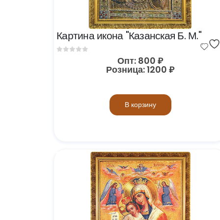
Картина икона "Казанская Б. М."
0
out of 5
Опт:
800
₽
Розница:
1200
₽
В корзину