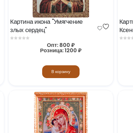
Картина икона "Умягчение 
Карт
злых сердец"
Ксен
0
out of 5
0
out 
Опт:
800
₽
Розница:
1200
₽
В корзину