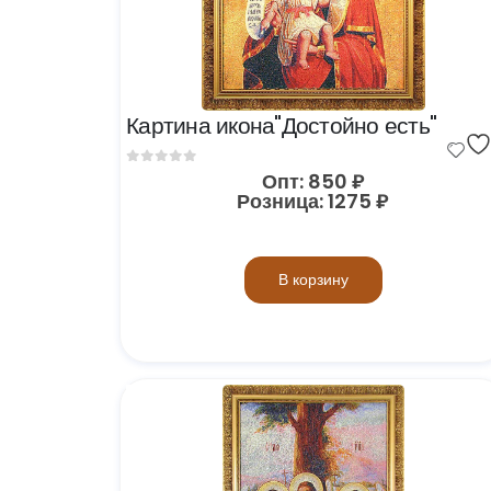
Картина икона"Достойно есть"
0
out of 5
Опт:
850
₽
Розница:
1275
₽
В корзину