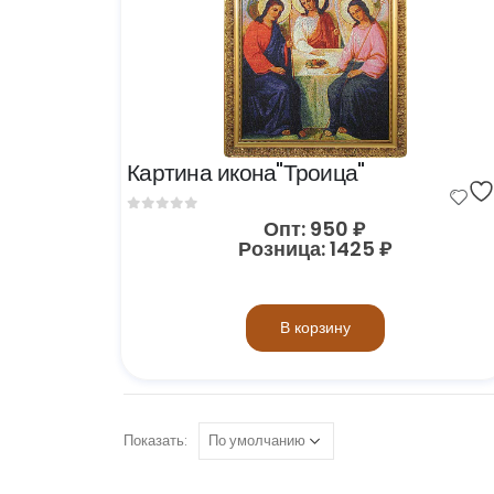
Картина икона"Троица"
0
out of 5
Опт:
950
₽
Розница:
1425
₽
В корзину
Показать: