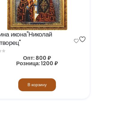
ина икона"Николай 
творец"
of 5
Опт:
800
₽
Розница:
1200
₽
В корзину