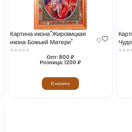
Картина икона"Жировицкая 
Карт
икона Божьей Матери"
Чудо
0
out of 5
0
out 
Опт:
800
₽
Розница:
1200
₽
В корзину