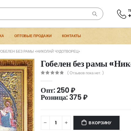
Т
+
КА
ОПТОВЫЕ ПРОДАЖИ
КОНТАКТЫ
ГОБЕЛЕН БЕЗ РАМЫ «НИКОЛАЙ ЧУДОТВОРЕЦ»
Гобелен без рамы «Ни
( Отзывов пока нет. )
0
out of 5
Опт:
250
₽
Розница:
375
₽
В КОРЗИНУ