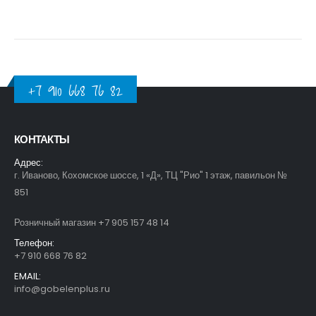
+7 910 668 76 82
КОНТАКТЫ
Адрес:
г. Иваново, Кохомское шоссе, 1 «Д», ТЦ "Рио" 1 этаж, павильон №
851
Розничный магазин +7 905 157 48 14
Телефон:
+7 910 668 76 82
EMAIL:
info@gobelenplus.ru