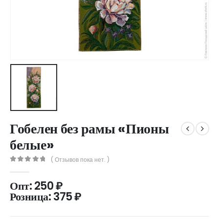
Гобелен без рамы «Пионы
белые»
( Отзывов пока нет. )
0
out of 5
Опт:
250
₽
Розница:
375
₽