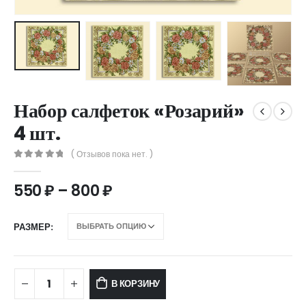
Набор салфеток «Розарий»
4 шт.
( Отзывов пока нет. )
0
out of 5
550
₽
–
800
₽
РАЗМЕР
В КОРЗИНУ