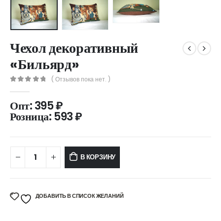
Чехол декоративный
«Бильярд»
( Отзывов пока нет. )
0
out of 5
Опт:
395
₽
Розница:
593
₽
В КОРЗИНУ
ДОБАВИТЬ В СПИСОК ЖЕЛАНИЙ