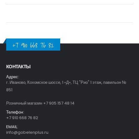
+7 910 668 76 82
КОНТАКТЫ
Адрес:
г. Иваново, Кохомское шоссе, 1 «Д», ТЦ "Рио" 1 этаж, павильон №
851
Розничный магазин +7 905 157 48 14
Телефон:
+7 910 668 76 82
EMAIL:
info@gobelenplus.ru