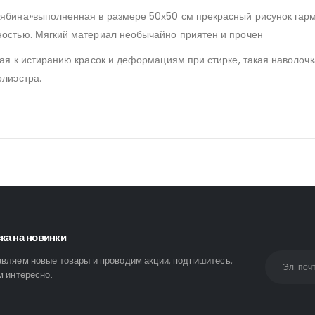
Рябина»выполненная в размере 50х50 см прекрасный рисунок гар
ностью. Мягкий материал необычайно приятен и прочен
ая к истиранию красок и деформациям при стирке, такая наволочк
олиэстра.
ка на новинки
вляем новые товары и проводим акции, подпишитесь,
м интересно.