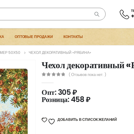
Т
+
КА
ОПТОВЫЕ ПРОДАЖИ
КОНТАКТЫ
МЕР 50Х50
ЧЕХОЛ ДЕКОРАТИВНЫЙ «РЯБИНА»
Чехол декоративный «
( Отзывов пока нет. )
0
out of 5
Опт:
305
₽
Розница:
458
₽
ДОБАВИТЬ В СПИСОК ЖЕЛАНИЙ