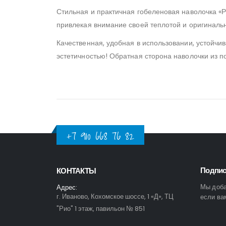
Стильная и практичная гобеленовая наволочка «
привлекая внимание своей теплотой и оригиналь
Качественная, удобная в использовании, устойчив
эстетичностью! Обратная сторона наволочки из п
+7 910 668 76 82
Подпис
КОНТАКТЫ
Мы доба
Адрес:
г. Иваново, Кохомское шоссе, 1 «Д», ТЦ
если ва
"Рио" 1 этаж, павильон № 851