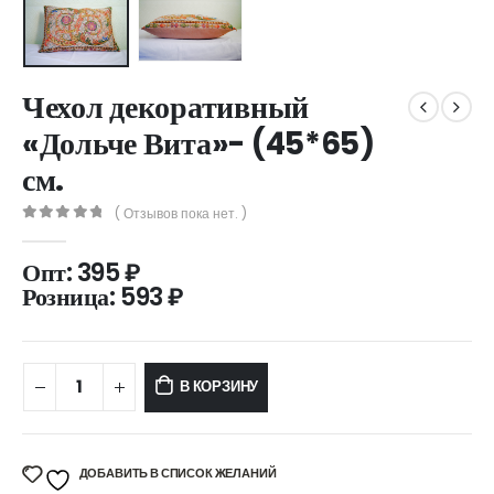
Чехол декоративный
«Дольче Вита»- (45*65)
см.
( Отзывов пока нет. )
0
out of 5
Опт:
395
₽
Розница:
593
₽
В КОРЗИНУ
ДОБАВИТЬ В СПИСОК ЖЕЛАНИЙ