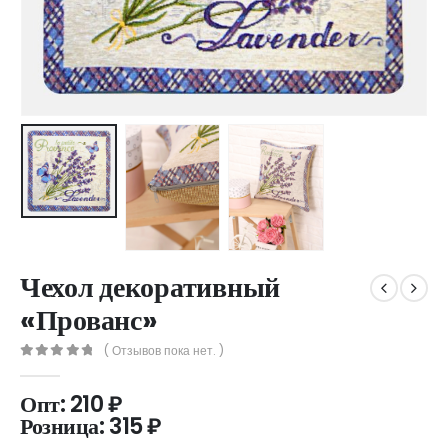
Чехол декоративный
«Прованс»
( Отзывов пока нет. )
0
out of 5
Опт:
210
₽
Розница:
315
₽