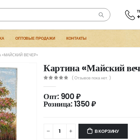
Т
+
КА
ОПТОВЫЕ ПРОДАЖИ
КОНТАКТЫ
А «МАЙСКИЙ ВЕЧЕР»
Картина «Майский ве
( Отзывов пока нет. )
0
out of 5
Опт:
900
₽
Розница:
1350
₽
В КОРЗИНУ