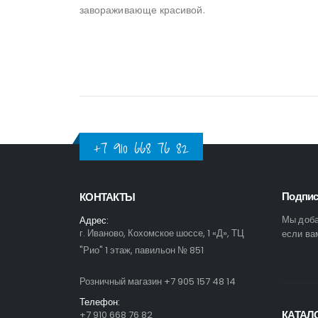
завораживающе красивой.
+7 910 668 76 82
Подпис
КОНТАКТЫ
Мы доба
Адрес:
г. Иваново, Кохомское шоссе, 1 «Д», ТЦ
если ва
"Рио" 1 этаж, павильон № 851
Розничный магазин +7 905 157 48 14
Телефон:
КАТАЛ
+7 910 668 76 82