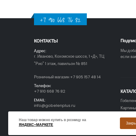
+7 910 668 76 82
Подпис
КОНТАКТЫ
Мы доба
Адрес:
г. Иваново, Кохомское шоссе, 1 «Д», ТЦ
если ва
"Рио" 1 этаж, павильон № 851
Розничный магазин +7 905 157 48 14
Телефон:
КАТАЛ
+7 910 668 76 82
EMAIL:
Гобелен
info@gobelenplus.ru
Картины
Гобелен
Наш товар можно купить в розницу на
Гобелен
Закр
ЯНДЕКС-МАРКЕТЕ
Скатерт