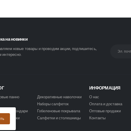
ка на новинки
вляем новые товары и проводим акции, подпишитесь,
м интересно.
ОГ
ИНФОРМАЦИЯ
овые панно
Декоративные наволочки
О нас
Наборы салфеток
Оплата и доставка
овые календари
Гобеленовые покрывала
Оптовые продажи
овые сумки
Салфетки и столешницы
Контакты
ыть
и