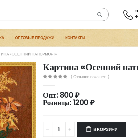
Т
+
КА
ОПТОВЫЕ ПРОДАЖИ
КОНТАКТЫ
ТИНА «ОСЕННИЙ НАТЮРМОРТ»
Картина «Осенний на
( Отзывов пока нет. )
0
out of 5
Опт:
800
₽
Розница:
1200
₽
В КОРЗИНУ