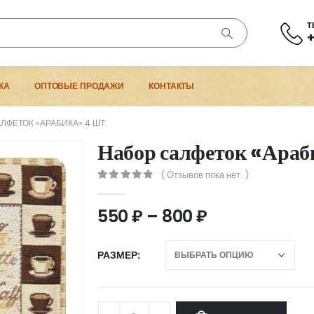
Т
+
КА
ОПТОВЫЕ ПРОДАЖИ
КОНТАКТЫ
ЛФЕТОК «АРАБИКА» 4 ШТ.
Набор салфеток «Араб
( Отзывов пока нет. )
0
out of 5
550
₽
–
800
₽
РАЗМЕР