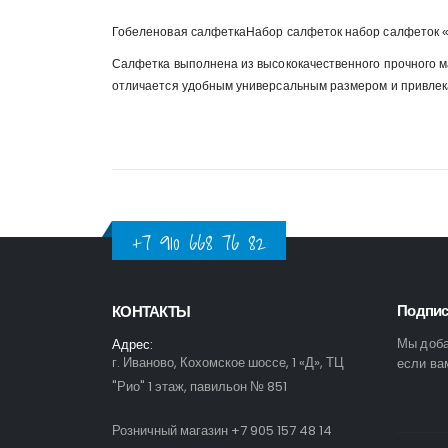
Гобеленовая салфеткаНабор салфеток набор салфеток «А
Салфетка выполнена из высококачественного прочного м
отличается удобным универсальным размером и привлека
+7 910 668 76 82
Подпис
КОНТАКТЫ
Мы доба
Адрес:
г. Иваново, Кохомское шоссе, 1 «Д», ТЦ
если ва
"Рио" 1 этаж, павильон № 851
Розничный магазин +7 905 157 48 14