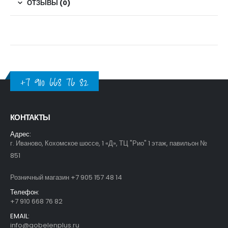
ОТЗЫВЫ (0)
+7 910 668 76 82
КОНТАКТЫ
Адрес:
г. Иваново, Кохомское шоссе, 1 «Д», ТЦ "Рио" 1 этаж, павильон №
851
Розничный магазин +7 905 157 48 14
Телефон:
+7 910 668 76 82
EMAIL:
info@gobelenplus.ru