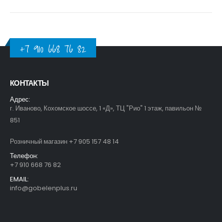
+7 910 668 76 82
КОНТАКТЫ
Адрес:
г. Иваново, Кохомское шоссе, 1 «Д», ТЦ "Рио" 1 этаж, павильон №
851
Розничный магазин +7 905 157 48 14
Телефон:
+7 910 668 76 82
EMAIL:
info@gobelenplus.ru