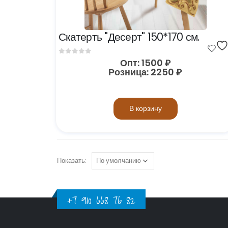
Скатерть "Десерт" 150*170 см.
0
out of 5
Опт:
1500
₽
Розница:
2250
₽
В корзину
Показать:
+7 910 668 76 82