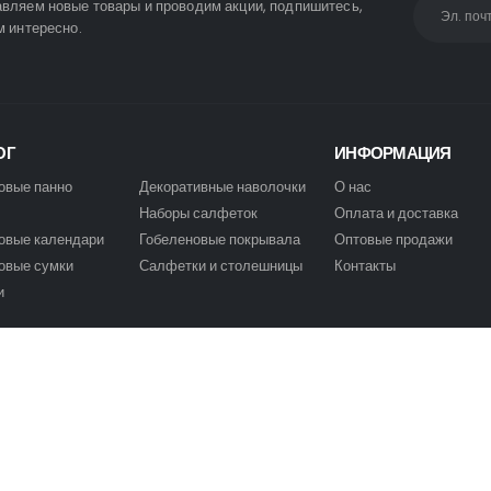
вляем новые товары и проводим акции, подпишитесь,
м интересно.
ОГ
ИНФОРМАЦИЯ
овые панно
Декоративные наволочки
О нас
Наборы салфеток
Оплата и доставка
овые календари
Гобеленовые покрывала
Оптовые продажи
овые сумки
Салфетки и столешницы
Контакты
и