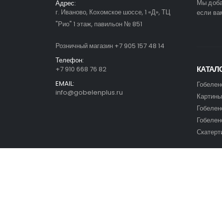
Мы доба
Адрес:
г. Иваново, Кохомское шоссе, 1 «Д», ТЦ
если ва
"Рио" 1 этаж, павильон № 851
Розничный магазин +7 905 157 48 14
Телефон:
КАТАЛ
+7 910 668 76 82
EMAIL:
Гобелен
info@gobelenplus.ru
Картины
Гобелен
Гобелен
Скатерт