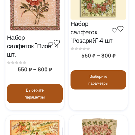
Набор 
салфеток 
Набор 
"Розарий" 4 шт.
салфеток "Пион" 4 
шт.
0
out of 5
550
₽
–
800
₽
0
out of 5
550
₽
–
800
₽
Выберите
параметры
Выберите
параметры