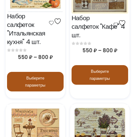
Набор 
Набор 
салфеток 
салфеток "Кафе" 4 
"Итальянская 
шт.
кухня" 4 шт.
0
out of 5
550
₽
–
800
₽
0
out of 5
550
₽
–
800
₽
Выберите
Выберите
параметры
параметры