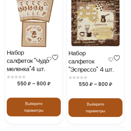
Набор 
Набор 
салфеток "Чудо 
салфеток 
меленка"4 шт.
"Эспрессо" 4 шт.
0
out of 5
550
₽
–
800
₽
0
out of 5
550
₽
–
800
₽
Выберите
Выберите
параметры
параметры