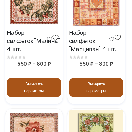
Набор 
Набор 
салфеток "Малина" 
салфеток 
4 шт.
"Марципан" 4 шт.
0
out of 5
0
out of 5
550
₽
–
800
₽
550
₽
–
800
₽
Выберите
Выберите
параметры
параметры