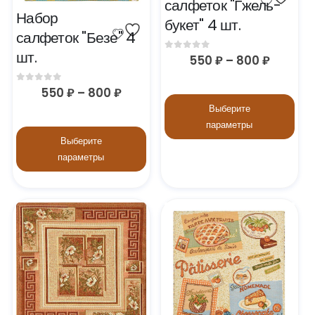
салфеток "Гжель-
Набор 
букет" 4 шт.
салфеток "Безе" 4 
шт.
0
out of 5
550
₽
–
800
₽
0
out of 5
550
₽
–
800
₽
Выберите
параметры
Выберите
параметры