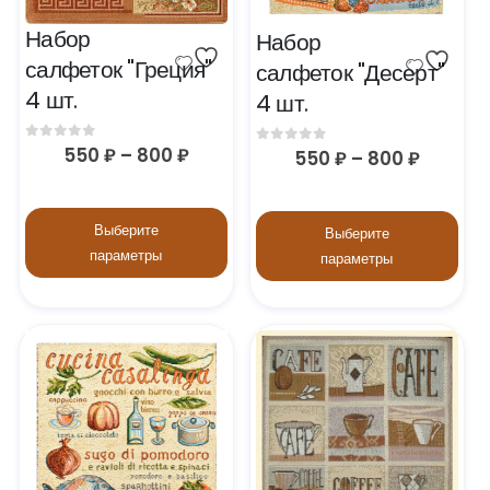
Набор 
Набор 
салфеток "Греция" 
салфеток "Десерт" 
4 шт.
4 шт.
0
out of 5
550
₽
–
800
₽
0
out of 5
550
₽
–
800
₽
Выберите
Выберите
параметры
параметры