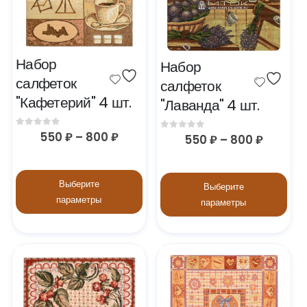
Набор 
Набор 
салфеток 
салфеток 
"Кафетерий" 4 шт.
"Лаванда" 4 шт.
0
out of 5
550
₽
–
800
₽
0
out of 5
550
₽
–
800
₽
Выберите
Выберите
параметры
параметры