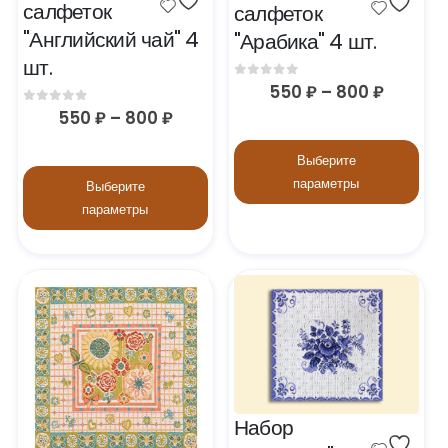
салфеток 
салфеток 
"Английский чай" 4 
"Арабика" 4 шт.
шт.
0
out of 5
550
₽
–
800
₽
0
out of 5
550
₽
–
800
₽
Выберите
параметры
Выберите
параметры
Набор 