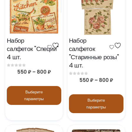
Набор 
Набор 
салфеток "Специи" 
салфеток 
4 шт.
"Старинные розы" 
4 шт.
0
out of 5
550
₽
–
800
₽
0
out of 5
550
₽
–
800
₽
Выберите
параметры
Выберите
параметры