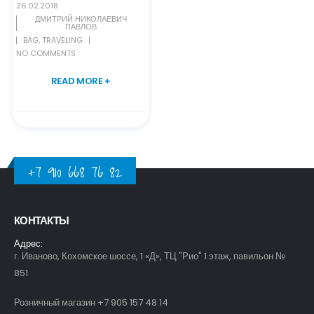
26.02.2018
ДМИТРИЙ НИКОЛАЕВИЧ
ПАВЛОВ
BAG
,
TRAVELING
NO COMMENTS
READ MORE +
+7 910 668 76 82
КОНТАКТЫ
Адрес:
г. Иваново, Кохомское шоссе, 1 «Д», ТЦ "Рио" 1 этаж, павильон №
851
Розничный магазин +7 905 157 48 14